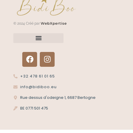
WebXpertise
© 2024 Créé par
Renvoyer un article?
Termes et conditions
Politique de confidentialité
+32 478 61 01 65
info@bidiboo.eu
Rue dessus d'odeigne 1, 6687 Bertogne
BE 0771 501 475