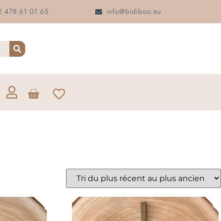
 478 61 01 65
info@bidiboo.eu