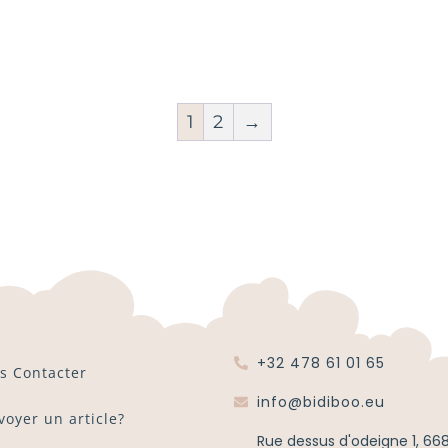
1
2
→
+32 478 61 01 65
s Contacter
info@bidiboo.eu
voyer un article?
Rue dessus d'odeigne 1, 66