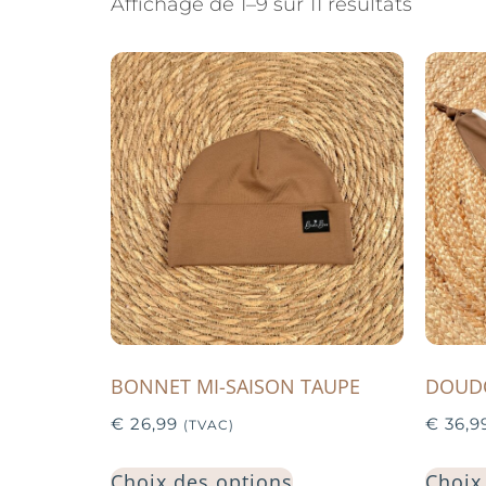
Affichage de 1–9 sur 11 résultats
BONNET MI-SAISON TAUPE
DOUD
€
26,99
€
36,9
(TVAC)
Choix des options
Choix