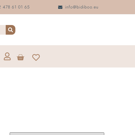
 478 61 01 65
info@bidiboo.eu