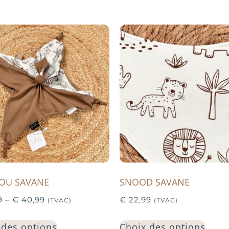
OU SAVANE
SNOOD SAVANE
9
–
€
40,99
€
22,99
(TVAC)
(TVAC)
 des options
Choix des options