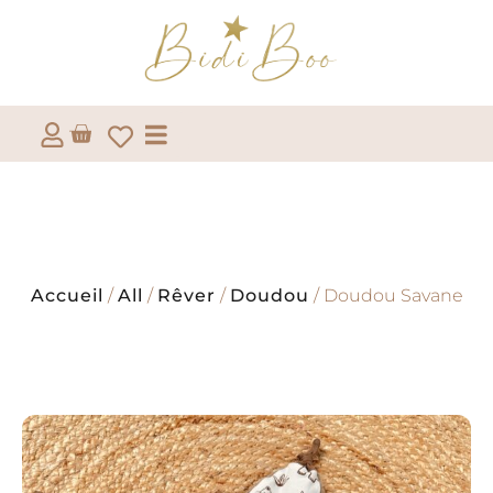
Accueil
/
All
/
Rêver
/
Doudou
/ Doudou Savane