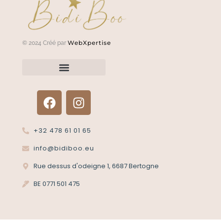
WebXpertise
© 2024 Créé par
Renvoyer un article?
Termes et conditions
Politique de confidentialité
+32 478 61 01 65
info@bidiboo.eu
Rue dessus d'odeigne 1, 6687 Bertogne
BE 0771 501 475