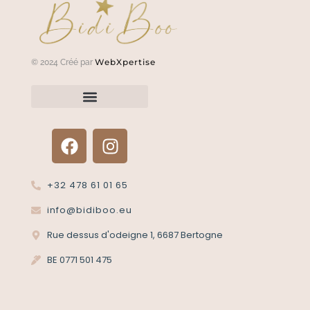
WebXpertise
© 2024 Créé par
Renvoyer un article?
Termes et conditions
Politique de confidentialité
+32 478 61 01 65
info@bidiboo.eu
Rue dessus d'odeigne 1, 6687 Bertogne
BE 0771 501 475