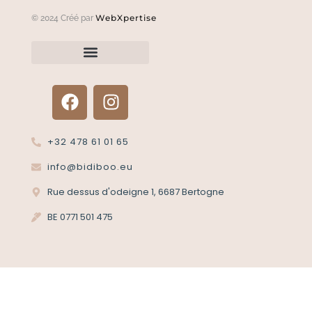
WebXpertise
© 2024 Créé par
Renvoyer un article?
Termes et conditions
Politique de confidentialité
+32 478 61 01 65
info@bidiboo.eu
Rue dessus d'odeigne 1, 6687 Bertogne
BE 0771 501 475