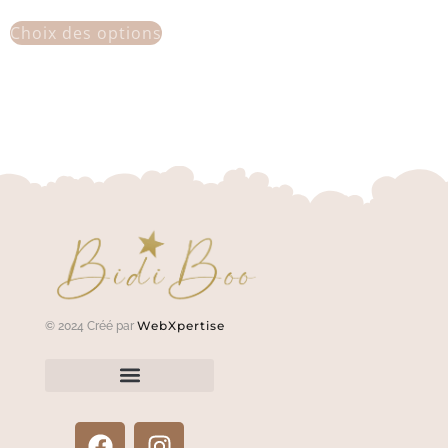
Choix des options
WebXpertise
© 2024 Créé par
Renvoyer un article?
Termes et conditions
Politique de confidentialité