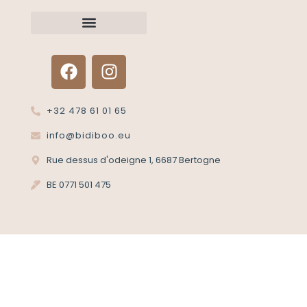
Renvoyer un article?
Termes et conditions
Politique de confidentialité
+32 478 61 01 65
info@bidiboo.eu
Rue dessus d'odeigne 1, 6687 Bertogne
BE 0771 501 475