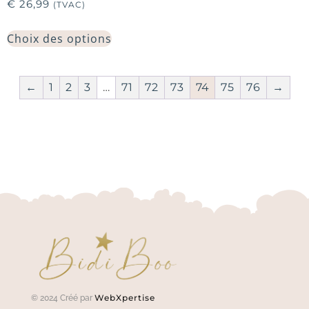
€
26,99
(TVAC)
Choix des options
←
1
2
3
…
71
72
73
74
75
76
→
WebXpertise
© 2024 Créé par