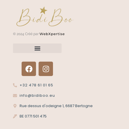
WebXpertise
© 2024 Créé par
Renvoyer un article?
Termes et conditions
Politique de confidentialité
+32 478 61 01 65
info@bidiboo.eu
Rue dessus d'odeigne 1, 6687 Bertogne
BE 0771 501 475