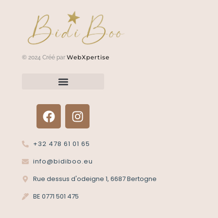
WebXpertise
© 2024 Créé par
Renvoyer un article?
Termes et conditions
Politique de confidentialité
+32 478 61 01 65
info@bidiboo.eu
Rue dessus d'odeigne 1, 6687 Bertogne
BE 0771 501 475