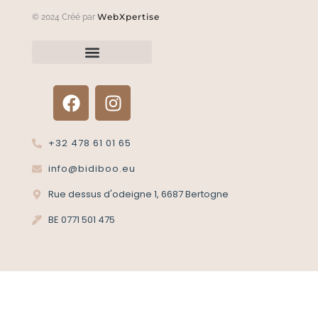
WebXpertise
© 2024 Créé par
Renvoyer un article?
Termes et conditions
Politique de confidentialité
+32 478 61 01 65
info@bidiboo.eu
Rue dessus d'odeigne 1, 6687 Bertogne
BE 0771 501 475