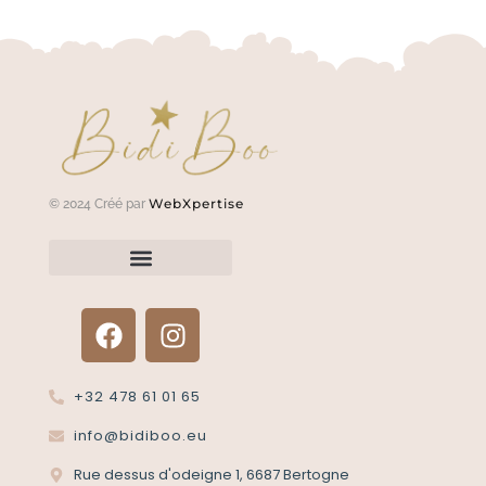
WebXpertise
© 2024 Créé par
Renvoyer un article?
Termes et conditions
Politique de confidentialité
+32 478 61 01 65
info@bidiboo.eu
Rue dessus d'odeigne 1, 6687 Bertogne