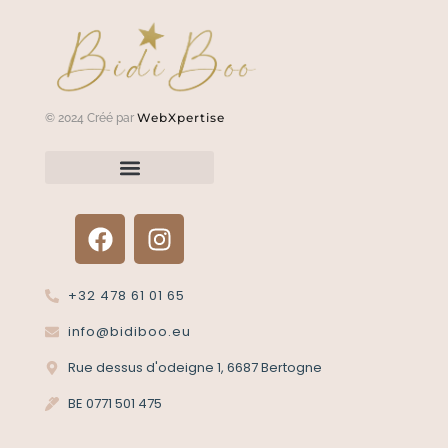
WebXpertise
© 2024 Créé par
Renvoyer un article?
Termes et conditions
Politique de confidentialité
+32 478 61 01 65
info@bidiboo.eu
Rue dessus d'odeigne 1, 6687 Bertogne
BE 0771 501 475