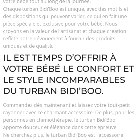
votre bébé tout au long de la journée.
Chaque turban Bidi’Boo est unique, avec des motifs et
des dispositions qui peuvent varier, ce qui en fait une
pièce spéciale et exclusive pour votre bébé. Nous
croyons en la valeur de l’artisanat et chaque création
reflète notre dévouement à fournir des produits
uniques et de qualité.
IL EST TEMPS D’OFFRIR À
VOTRE BÉBÉ LE CONFORT ET
LE STYLE INCOMPARABLES
DU TURBAN BIDI’BOO.
Commandez dès maintenant et laissez votre tout-petit
rayonner avec ce charmant accessoire. De plus, pour les
personnes en chimiothérapie, le turban Bidi’Boo
apporte douceur et élégance dans cette épreuve.
Ne cherchez plus, le turban Bidi’Boo est l’accessoire