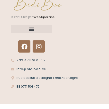
WebXpertise
© 2024 Créé par
Renvoyer un article?
Termes et conditions
Politique de confidentialité
+32 478 61 01 65
info@bidiboo.eu
Rue dessus d'odeigne 1, 6687 Bertogne
BE 0771 501 475