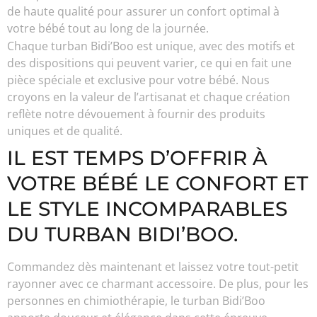
de haute qualité pour assurer un confort optimal à
votre bébé tout au long de la journée.
Chaque turban Bidi’Boo est unique, avec des motifs et
des dispositions qui peuvent varier, ce qui en fait une
pièce spéciale et exclusive pour votre bébé. Nous
croyons en la valeur de l’artisanat et chaque création
reflète notre dévouement à fournir des produits
uniques et de qualité.
IL EST TEMPS D’OFFRIR À
VOTRE BÉBÉ LE CONFORT ET
LE STYLE INCOMPARABLES
DU TURBAN BIDI’BOO.
Commandez dès maintenant et laissez votre tout-petit
rayonner avec ce charmant accessoire. De plus, pour les
personnes en chimiothérapie, le turban Bidi’Boo