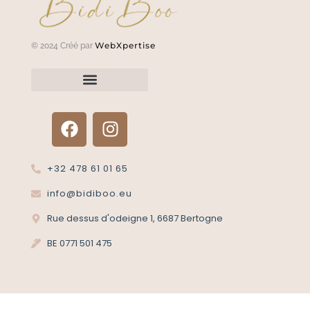
WebXpertise
© 2024 Créé par
Renvoyer un article?
Termes et conditions
Politique de confidentialité
+32 478 61 01 65
info@bidiboo.eu
Rue dessus d'odeigne 1, 6687 Bertogne
BE 0771 501 475