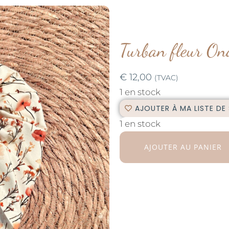
Turban fleur On
€
12,00
(TVAC)
1 en stock
AJOUTER À MA LISTE DE
1 en stock
AJOUTER AU PANIER