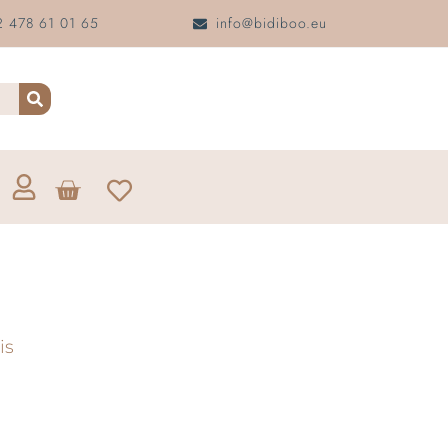
 478 61 01 65
info@bidiboo.eu
is