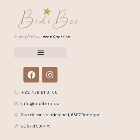
WebXpertise
© 2024 Créé par
Renvoyer un article?
Termes et conditions
Politique de confidentialité
+32 478 61 01 65
info@bidiboo.eu
Rue dessus d'odeigne 1, 6687 Bertogne
BE 0771 501 475