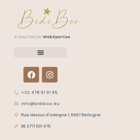
WebXpertise
© 2024 Créé par
Renvoyer un article?
Termes et conditions
Politique de confidentialité
+32 478 61 01 65
info@bidiboo.eu
Rue dessus d'odeigne 1, 6687 Bertogne
BE 0771 501 475