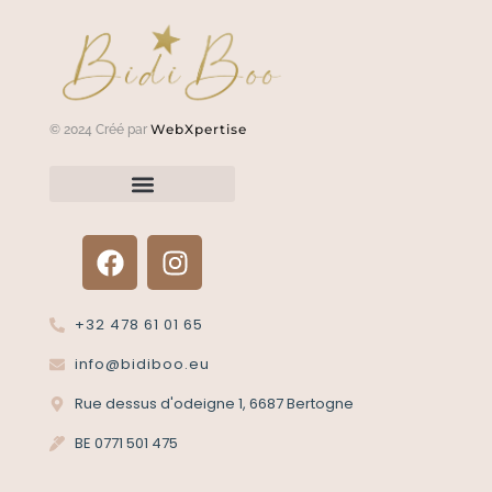
WebXpertise
© 2024 Créé par
Renvoyer un article?
Termes et conditions
Politique de confidentialité
+32 478 61 01 65
info@bidiboo.eu
Rue dessus d'odeigne 1, 6687 Bertogne
BE 0771 501 475