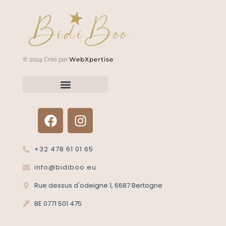
WebXpertise
© 2024 Créé par
Renvoyer un article?
Termes et conditions
Politique de confidentialité
+32 478 61 01 65
info@bidiboo.eu
Rue dessus d'odeigne 1, 6687 Bertogne
BE 0771 501 475