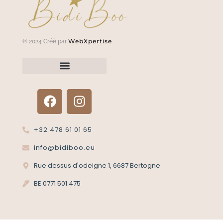
WebXpertise
© 2024 Créé par
Renvoyer un article?
Termes et conditions
Politique de confidentialité
+32 478 61 01 65
info@bidiboo.eu
Rue dessus d'odeigne 1, 6687 Bertogne
BE 0771 501 475