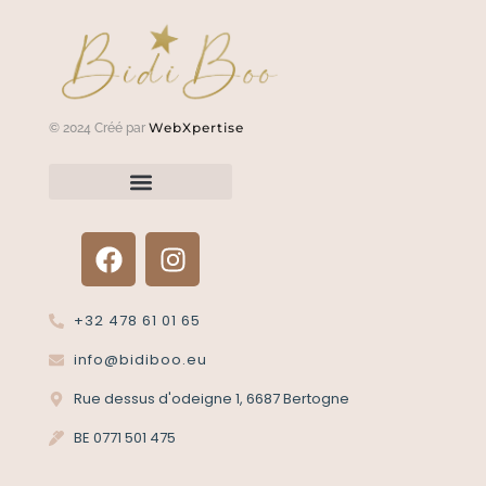
WebXpertise
© 2024 Créé par
Renvoyer un article?
Termes et conditions
Politique de confidentialité
+32 478 61 01 65
info@bidiboo.eu
Rue dessus d'odeigne 1, 6687 Bertogne
BE 0771 501 475