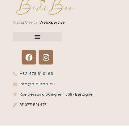
WebXpertise
© 2024 Créé par
Renvoyer un article?
Termes et conditions
Politique de confidentialité
+32 478 61 01 65
info@bidiboo.eu
Rue dessus d'odeigne 1, 6687 Bertogne
BE 0771 501 475