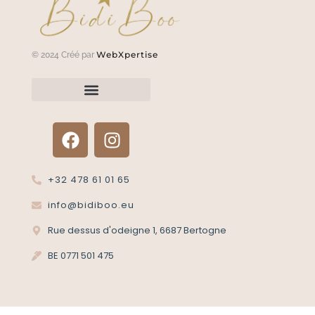
WebXpertise
© 2024 Créé par
Renvoyer un article?
Termes et conditions
Politique de confidentialité
+32 478 61 01 65
info@bidiboo.eu
Rue dessus d'odeigne 1, 6687 Bertogne
BE 0771 501 475