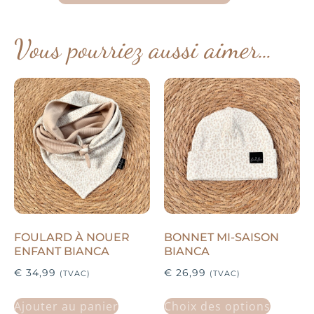
Vous pourriez aussi aimer…
FOULARD À NOUER
BONNET MI-SAISON
ENFANT BIANCA
BIANCA
€
34,99
€
26,99
(TVAC)
(TVAC)
Ajouter au panier
Choix des options