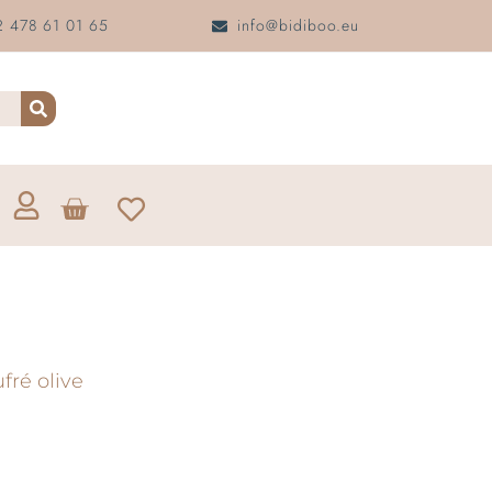
 478 61 01 65
info@bidiboo.eu
fré olive