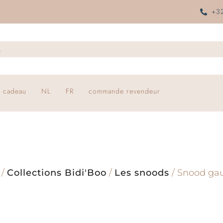
+32
 cadeau
NL
FR
commande revendeur
/
Collections Bidi'Boo
/
Les snoods
/ Snood gau