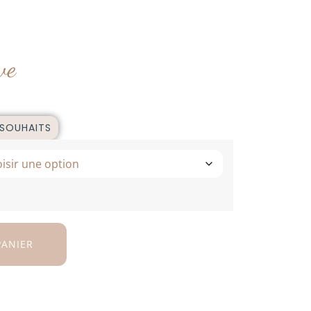
ve
 SOUHAITS
PANIER