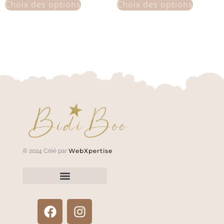
Choix des options
Choix des options
WebXpertise
© 2024 Créé par
Renvoyer un article?
Termes et conditions
Politique de confidentialité