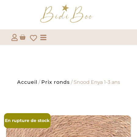
Accueil
/
Prix ronds
/ Snood Enya 1-3 ans
En rupture de stock
En rupture de stock