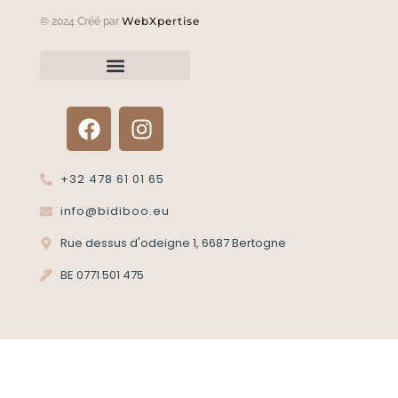
WebXpertise
© 2024 Créé par
Renvoyer un article?
Termes et conditions
Politique de confidentialité
+32 478 61 01 65
info@bidiboo.eu
Rue dessus d'odeigne 1, 6687 Bertogne
BE 0771 501 475