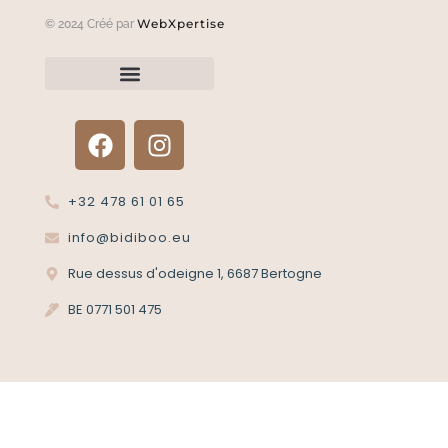
WebXpertise
© 2024 Créé par
Renvoyer un article?
Termes et conditions
Politique de confidentialité
+32 478 61 01 65
info@bidiboo.eu
Rue dessus d'odeigne 1, 6687 Bertogne
BE 0771 501 475