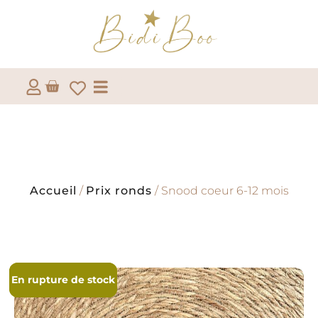
Accueil
/
Prix ronds
/ Snood coeur 6-12 mois
En rupture de stock
En rupture de stock