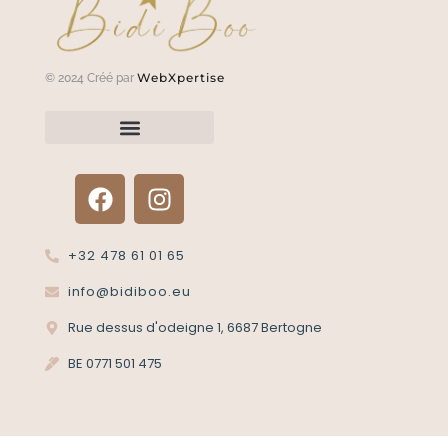
WebXpertise
© 2024 Créé par
Renvoyer un article?
Termes et conditions
Politique de confidentialité
+32 478 61 01 65
info@bidiboo.eu
Rue dessus d'odeigne 1, 6687 Bertogne
BE 0771 501 475