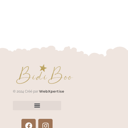
WebXpertise
© 2024 Créé par
Renvoyer un article?
Termes et conditions
Politique de confidentialité