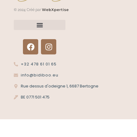
WebXpertise
© 2024 Créé par
Renvoyer un article?
Termes et conditions
Politique de confidentialité
+32 478 61 01 65
info@bidiboo.eu
Rue dessus d'odeigne 1, 6687 Bertogne
BE 0771 501 475