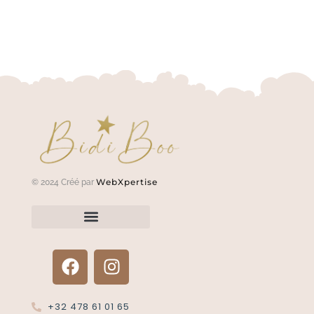
WebXpertise
© 2024 Créé par
Renvoyer un article?
Termes et conditions
Politique de confidentialité
+32 478 61 01 65