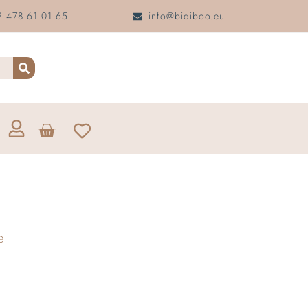
 478 61 01 65
info@bidiboo.eu
e