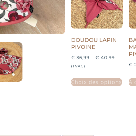
DOUDOU LAPIN
B
PIVOINE
M
PI
€
36,99
–
€
40,99
€
2
(TVAC)
Choix des options
Aj