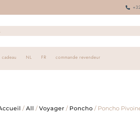
+32
 cadeau
NL
FR
commande revendeur
Accueil
/
All
/
Voyager
/
Poncho
/ Poncho Pivoin