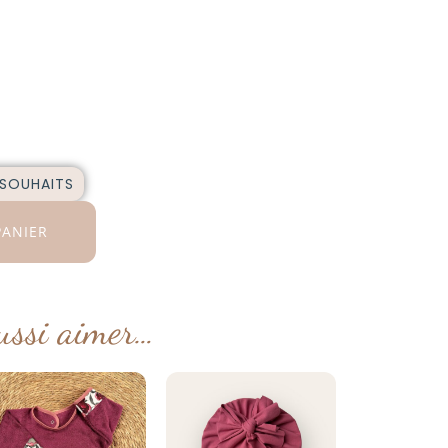
 SOUHAITS
PANIER
ussi aimer…