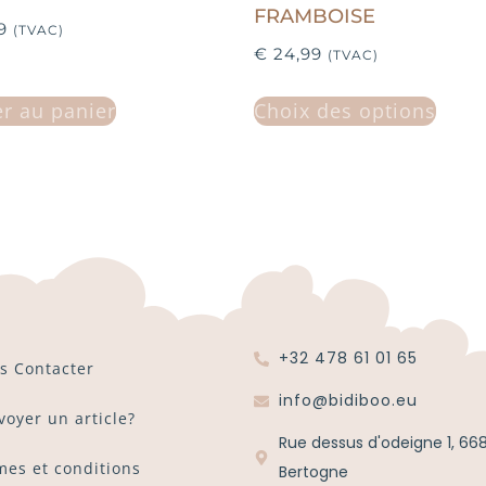
FRAMBOISE
9
(TVAC)
€
24,99
(TVAC)
er au panier
Choix des options
+32 478 61 01 65
s Contacter
info@bidiboo.eu
voyer un article?
Rue dessus d'odeigne 1, 66
mes et conditions
Bertogne