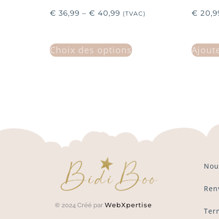
€
36,99
–
€
40,99
€
20,9
(TVAC)
Choix des options
Ajout
Nou
Ren
WebXpertise
© 2024 Créé par
Ter