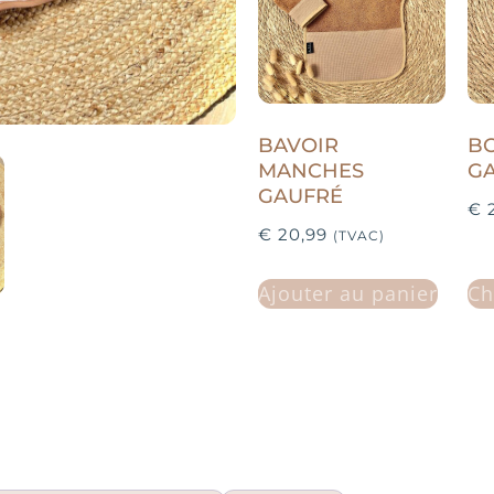
BAVOIR
BO
MANCHES
G
GAUFRÉ
€
2
€
20,99
(TVAC)
Ajouter au panier
Ch