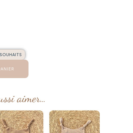
 SOUHAITS
PANIER
ussi aimer…