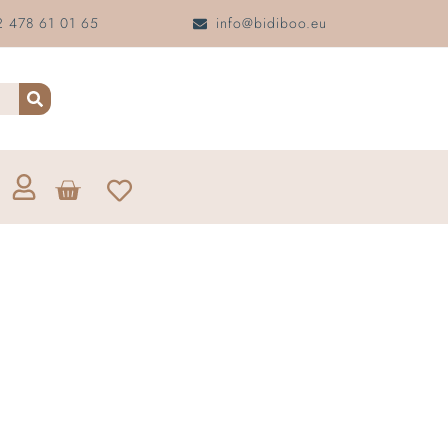
 478 61 01 65
info@bidiboo.eu