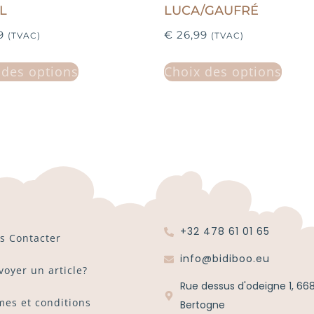
L
LUCA/GAUFRÉ
9
€
26,99
(TVAC)
(TVAC)
 des options
Choix des options
+32 478 61 01 65
s Contacter
info@bidiboo.eu
voyer un article?
Rue dessus d'odeigne 1, 66
mes et conditions
Bertogne