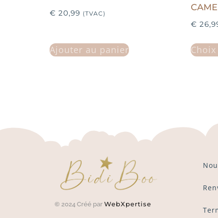
CAME
€
20,99
(TVAC)
€
26,9
Ajouter au panier
Choix
Nou
Ren
WebXpertise
© 2024 Créé par
Ter