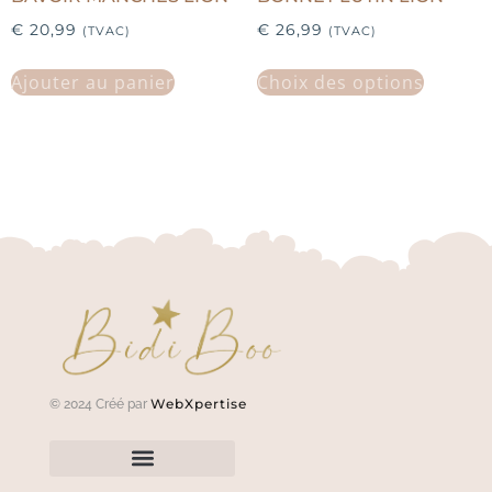
€
20,99
€
26,99
(TVAC)
(TVAC)
Ajouter au panier
Choix des options
WebXpertise
© 2024 Créé par
Renvoyer un article?
Termes et conditions
Politique de confidentialité