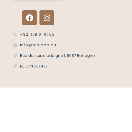
Renvoyer un article?
Termes et conditions
Politique de confidentialité
+32 478 61 01 65
info@bidiboo.eu
Rue dessus d'odeigne 1, 6687 Bertogne
BE 0771 501 475