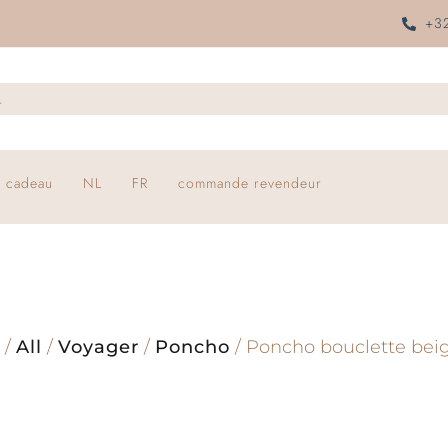
+32
 cadeau
NL
FR
commande revendeur
/
All
/
Voyager
/
Poncho
/ Poncho bouclette beig