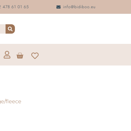
 478 61 01 65
info@bidiboo.eu
e/fleece