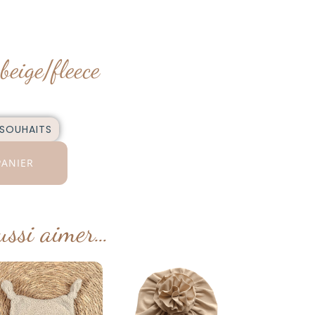
beige/fleece
 SOUHAITS
PANIER
ussi aimer…