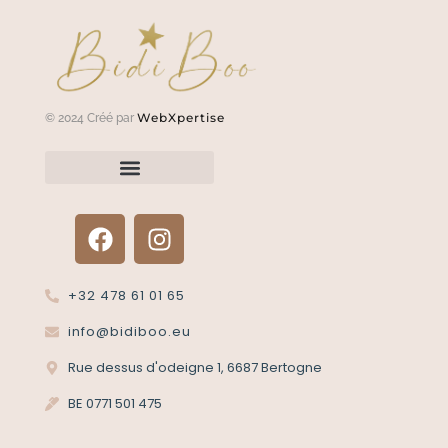
WebXpertise
© 2024 Créé par
Renvoyer un article?
Termes et conditions
Politique de confidentialité
+32 478 61 01 65
info@bidiboo.eu
Rue dessus d'odeigne 1, 6687 Bertogne
BE 0771 501 475