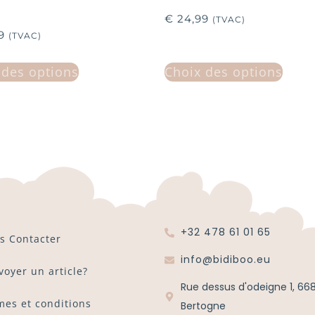
€
24,99
(TVAC)
9
(TVAC)
 des options
Choix des options
+32 478 61 01 65
s Contacter
info@bidiboo.eu
voyer un article?
Rue dessus d'odeigne 1, 66
mes et conditions
Bertogne