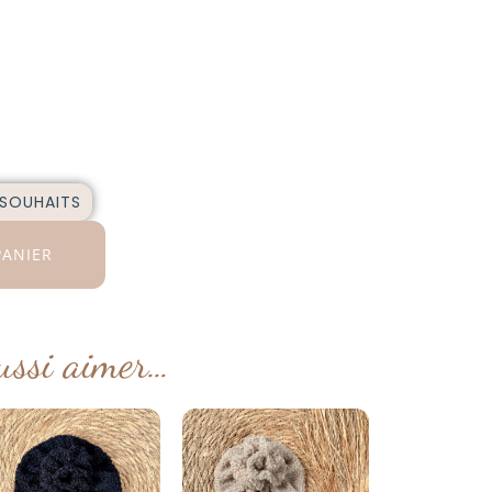
 SOUHAITS
PANIER
ussi aimer…