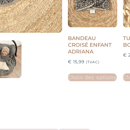
BANDEAU
T
CROISÉ ENFANT
BO
ADRIANA
€
2
€
15,99
(TVAC)
Choix des options
Ch