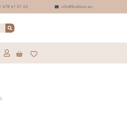
 478 61 01 65
info@bidiboo.eu
a