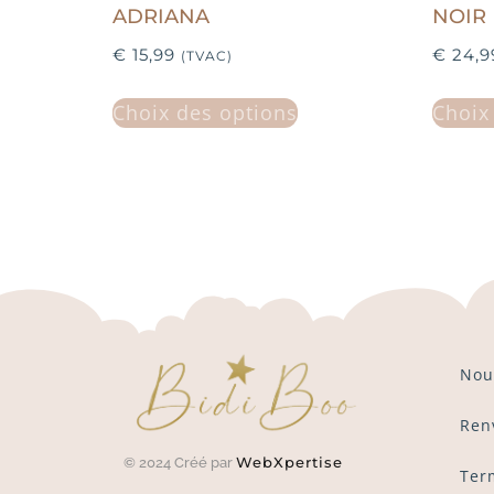
ADRIANA
NOIR
€
15,99
€
24,9
(TVAC)
Choix des options
Choix
Nou
Ren
WebXpertise
© 2024 Créé par
Ter