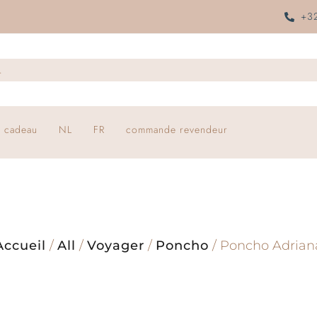
+32
 cadeau
NL
FR
commande revendeur
Accueil
/
All
/
Voyager
/
Poncho
/ Poncho Adrian