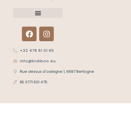
Renvoyer un article?
Termes et conditions
Politique de confidentialité
+32 478 61 01 65
info@bidiboo.eu
Rue dessus d'odeigne 1, 6687 Bertogne
BE 0771 501 475