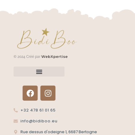
WebXpertise
© 2024 Créé par
Renvoyer un article?
Termes et conditions
Politique de confidentialité
+32 478 61 01 65
info@bidiboo.eu
Rue dessus d'odeigne 1, 6687 Bertogne