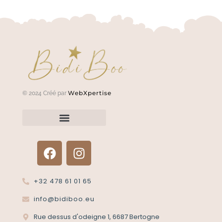
WebXpertise
© 2024 Créé par
Renvoyer un article?
Termes et conditions
Politique de confidentialité
+32 478 61 01 65
info@bidiboo.eu
Rue dessus d'odeigne 1, 6687 Bertogne