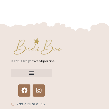
WebXpertise
© 2024 Créé par
Renvoyer un article?
Termes et conditions
Politique de confidentialité
+32 478 61 01 65