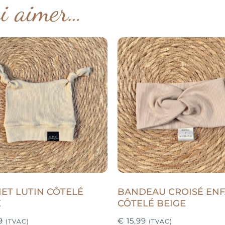
si aimer…
ET LUTIN CÔTELÉ
BANDEAU CROISÉ EN
E
CÔTELÉ BEIGE
9
€
15,99
(TVAC)
(TVAC)