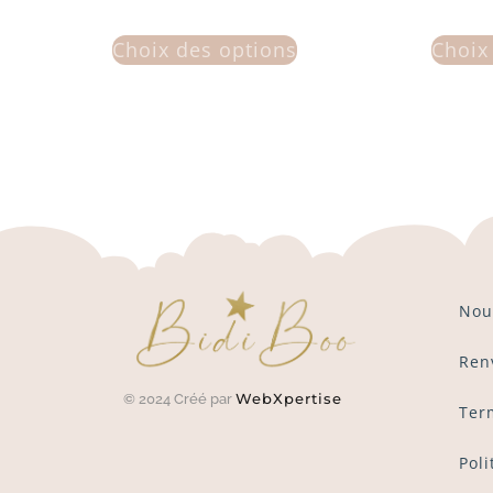
Choix des options
Choix
Nou
Ren
WebXpertise
© 2024 Créé par
Ter
Poli