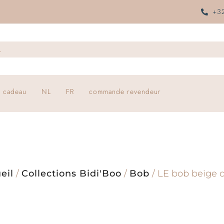
+32
 cadeau
NL
FR
commande revendeur
eil
/
Collections Bidi'Boo
/
Bob
/ LE bob beige c