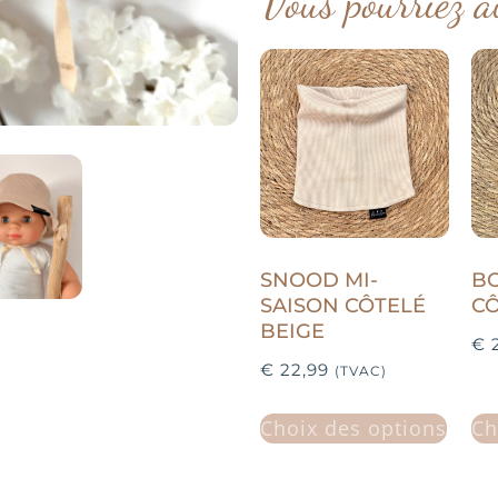
Vous pourriez a
SNOOD MI-
BO
SAISON CÔTELÉ
CÔ
BEIGE
€
2
€
22,99
(TVAC)
Choix des options
Ch