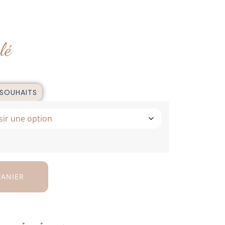
lé
 SOUHAITS
PANIER