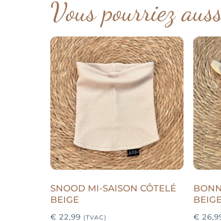
Vous pourriez aus
SNOOD MI-SAISON CÔTELÉ
BONN
BEIGE
BEIG
€
22,99
€
26,9
(TVAC)