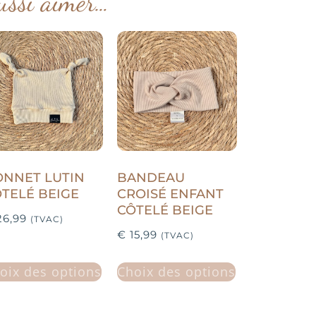
ussi aimer…
NNET LUTIN
BANDEAU
TELÉ BEIGE
CROISÉ ENFANT
CÔTELÉ BEIGE
6,99
(TVAC)
€
15,99
(TVAC)
oix des options
Choix des options