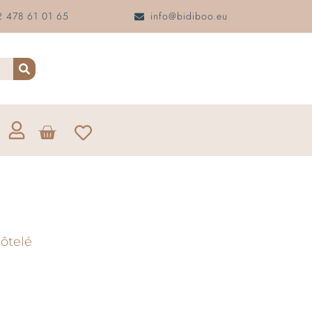
 478 61 01 65
info@bidiboo.eu
ôtelé