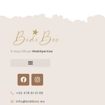
WebXpertise
© 2024 Créé par
Renvoyer un article?
Termes et conditions
Politique de confidentialité
+32 478 61 01 65
info@bidiboo.eu