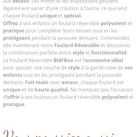
aux
détails
. Les motifs et les dispositions peuvent
légèrement varier d’une création à l’autre, ce qui rend
chaque foulard
unique
et
spécial.
Offrez
à vos enfants un foulard réversible
polyvalent
et
pratique
pour compléter leurs tenues tout en les
protégeant
pendant la poussée dentaire. Commandez
dès maintenant votre
Foulard Réversible
et découvrez
la combinaison parfaite entre
style
et
fonctionnalité.
Le Foulard Réversible
Bidi’Boo
est l
‘accessoire idéal
pour ajouter une touche de
style
à la garde-robe de
vos
enfants
tout en les protégeant pendant la poussée
dentaire.
Fait main
avec
amour
, chaque foulard est
unique
et de
haute qualité
. Ne manquez pas l’occasion
d
‘offrir
à vos loulous un foulard réversible
polyvalent
et
pratique
.
Vous pourriez aussi