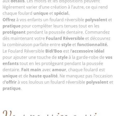
aux
détails
. Les motifs et les dispositions peuvent
légèrement varier d’une création à l’autre, ce qui rend
chaque foulard
unique
et
spécial.
Offrez
à vos enfants un foulard réversible
polyvalent
et
pratique
pour compléter leurs tenues tout en les
protégeant
pendant la poussée dentaire. Commandez
dès maintenant votre
Foulard Réversible
et découvrez
la combinaison parfaite entre
style
et
fonctionnalité.
Le Foulard Réversible
Bidi’Boo
est l
‘accessoire idéal
pour ajouter une touche de
style
à la garde-robe de
vos
enfants
tout en les protégeant pendant la poussée
dentaire.
Fait main
avec
amour
, chaque foulard est
unique
et de
haute qualité
. Ne manquez pas l’occasion
d
‘offrir
à vos loulous un foulard réversible
polyvalent
et
pratique
.
Vous pourriez aussi