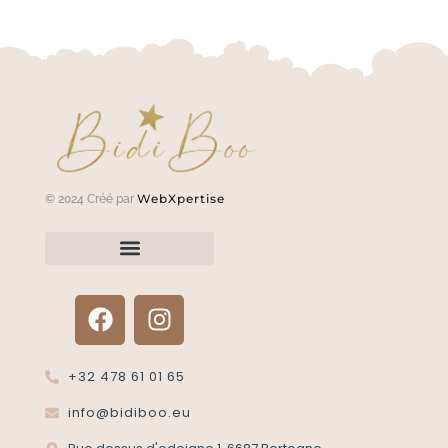
WebXpertise
© 2024 Créé par
Renvoyer un article?
Termes et conditions
Politique de confidentialité
+32 478 61 01 65
info@bidiboo.eu