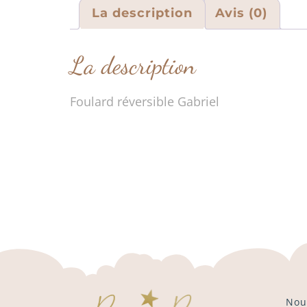
La description
Avis (0)
La description
Foulard réversible Gabriel
Nou