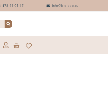
 478 61 01 65
info@bidiboo.eu