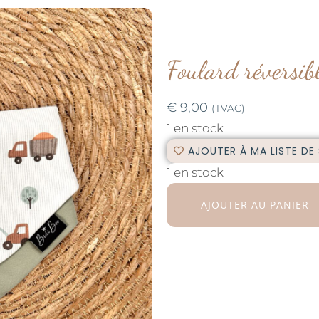
Foulard réversib
€
9,00
(TVAC)
1 en stock
AJOUTER À MA LISTE DE
1 en stock
AJOUTER AU PANIER