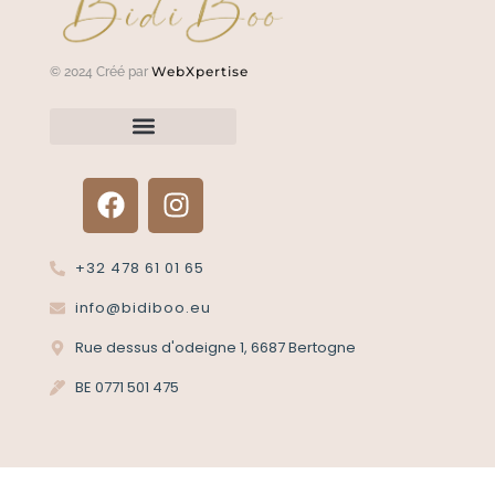
WebXpertise
© 2024 Créé par
Renvoyer un article?
Termes et conditions
Politique de confidentialité
+32 478 61 01 65
info@bidiboo.eu
Rue dessus d'odeigne 1, 6687 Bertogne
BE 0771 501 475