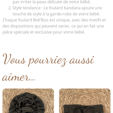
pas irriter la peau délicate de votre bébé.
Style tendance : Le foulard bandana ajoute une
touche de style à la garde-robe de votre bébé.
Chaque foulard Bidi’Boo est unique, avec des motifs et
des dispositions qui peuvent varier, ce qui en fait une
pièce spéciale et exclusive pour votre bébé.
Vous pourriez aussi
aimer…