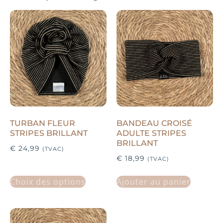
TURBAN FLEUR
BANDEAU CROISÉ
STRIPES BRILLANT
ADULTE STRIPES
BRILLANT
€
24,99
(TVAC)
€
18,99
(TVAC)
Choix des options
Ajouter au panier