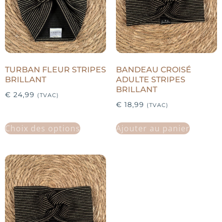
TURBAN FLEUR STRIPES
BANDEAU CROISÉ
BRILLANT
ADULTE STRIPES
BRILLANT
€
24,99
(TVAC)
€
18,99
(TVAC)
Choix des options
Ajouter au panier