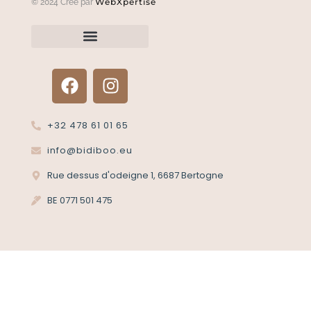
WebXpertise
© 2024 Créé par
Renvoyer un article?
Termes et conditions
Politique de confidentialité
+32 478 61 01 65
info@bidiboo.eu
Rue dessus d'odeigne 1, 6687 Bertogne
BE 0771 501 475